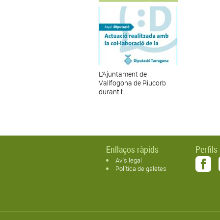
L’Ajuntament de
Vallfogona de Riucorb
durant l’...
Enllaços ràpids
Perfils
Avís legal
Política de galetes