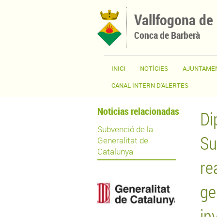
Vés al contingut
Vallfogona de
Conca de Barberà
INICI
NOTÍCIES
AJUNTAME
CANAL INTERN D'ALERTES
Noticias relacionadas
Di
Subvenció de la
Su
Generalitat de
Catalunya
re
ge
in