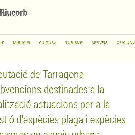
 Riucorb
NT
MUNICIPI
CULTURA
TURISME
SERVEIS
OFICINA 
putació de Tarragona
bvencions destinades a la
alització actuacions per a la
stió d'espècies plaga i espècies
vasores en espais urbans.