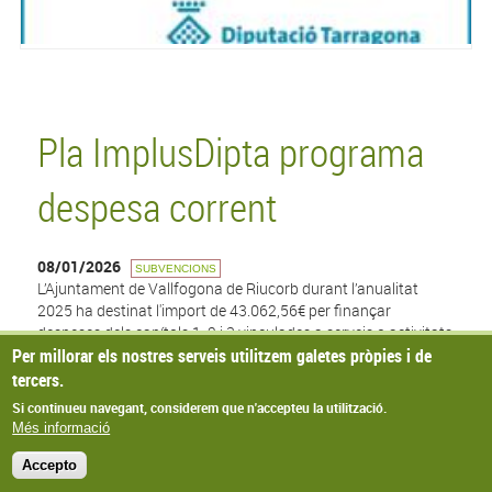
Pla ImplusDipta programa
despesa corrent
08/01/2026
SUBVENCIONS
L’Ajuntament de Vallfogona de Riucorb durant l’anualitat
2025 ha destinat l'import de 43.062,56€ per finançar
despeses dels capítols 1, 2 i 3 vinculades a serveis o activitats
Per millorar els nostres serveis utilitzem galetes pròpies i de
de competència municipal. Aquest import ha estat finançat
pel Pla ImpulsDipta de la Diputació de Tarragona, en el marc
tercers.
del suport continuat de la institució als ens locals.
Si continueu navegant, considerem que n'accepteu la utilització.
Més informació
Accepto
© Missatge de Copyright