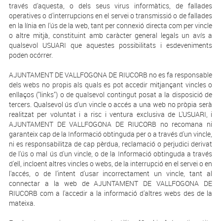
través d'aquesta, o dels seus virus informàtics, de fallades
operatives o d'interrupcions en el servei o transmissió o de fallades
en la línia en l'ús de la web, tant per connexió directa com per vincle
o altre mitjà, constituint amb caràcter general legals un avís a
qualsevol USUARI que aquestes possibilitats i esdeveniments
poden ocórrer.
AJUNTAMENT DE VALLFOGONA DE RIUCORB no es fa responsable
dels webs no propis als quals es pot accedir mitjançant vincles o
enllaços ("links") o de qualsevol contingut posat a la disposició de
tercers. Qualsevol ús d'un vincle o accés a una web no pròpia serà
realitzat per voluntat i a risc i ventura exclusiva de L'USUARI, i
AJUNTAMENT DE VALLFOGONA DE RIUCORB no recomana ni
garanteix cap de la Informació obtinguda per o a través d'un vincle,
ni es responsabilitza de cap pèrdua, reclamació o perjudici derivat
de l'ús o mal ús d'un vincle, o de la Informació obtinguda a través
d'ell, incloent altres vincles o webs, de la interrupció en el servei o en
l'accés, o de l'intent d'usar incorrectament un vincle, tant al
connectar a la web de AJUNTAMENT DE VALLFOGONA DE
RIUCORB com a l'accedir a la informació d'altres webs des de la
mateixa.