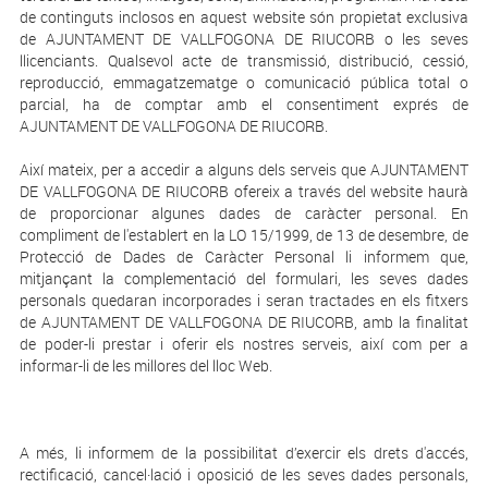
de continguts inclosos en aquest website són propietat exclusiva
de AJUNTAMENT DE VALLFOGONA DE RIUCORB o les seves
llicenciants. Qualsevol acte de transmissió, distribució, cessió,
reproducció, emmagatzematge o comunicació pública total o
parcial, ha de comptar amb el consentiment exprés de
AJUNTAMENT DE VALLFOGONA DE RIUCORB.
Així mateix, per a accedir a alguns dels serveis que AJUNTAMENT
DE VALLFOGONA DE RIUCORB ofereix a través del website haurà
de proporcionar algunes dades de caràcter personal. En
compliment de l'establert en la LO 15/1999, de 13 de desembre, de
Protecció de Dades de Caràcter Personal li informem que,
mitjançant la complementació del formulari, les seves dades
personals quedaran incorporades i seran tractades en els fitxers
de AJUNTAMENT DE VALLFOGONA DE RIUCORB, amb la finalitat
de poder-li prestar i oferir els nostres serveis, així com per a
informar-li de les millores del lloc Web.
A més, li informem de la possibilitat d’exercir els drets d'accés,
rectificació, cancel·lació i oposició de les seves dades personals,