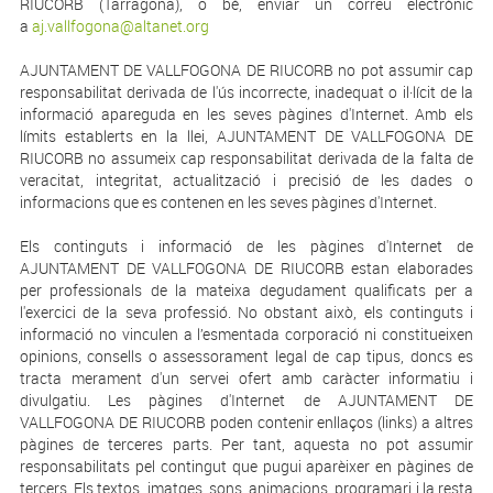
RIUCORB (Tarragona), o bé, enviar un correu electrònic
a
aj.vallfogona@altanet.org
AJUNTAMENT DE VALLFOGONA DE RIUCORB no pot assumir cap
responsabilitat derivada de l'ús incorrecte, inadequat o il·lícit de la
informació apareguda en les seves pàgines d'Internet. Amb els
límits establerts en la llei, AJUNTAMENT DE VALLFOGONA DE
RIUCORB no assumeix cap responsabilitat derivada de la falta de
veracitat, integritat, actualització i precisió de les dades o
informacions que es contenen en les seves pàgines d'Internet.
Els continguts i informació de les pàgines d'Internet de
AJUNTAMENT DE VALLFOGONA DE RIUCORB estan elaborades
per professionals de la mateixa degudament qualificats per a
l'exercici de la seva professió. No obstant això, els continguts i
informació no vinculen a l’esmentada corporació ni constitueixen
opinions, consells o assessorament legal de cap tipus, doncs es
tracta merament d'un servei ofert amb caràcter informatiu i
divulgatiu. Les pàgines d'Internet de AJUNTAMENT DE
VALLFOGONA DE RIUCORB poden contenir enllaços (links) a altres
pàgines de terceres parts. Per tant, aquesta no pot assumir
responsabilitats pel contingut que pugui aparèixer en pàgines de
tercers. Els textos, imatges, sons, animacions, programari i la resta