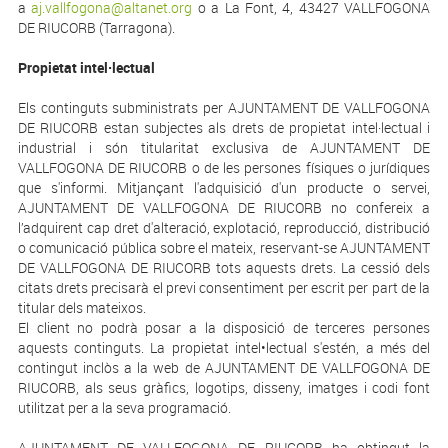
a
aj.vallfogona@altanet.org
o a La Font, 4, 43427 VALLFOGONA
DE RIUCORB (Tarragona).
Propietat intel·lectual
Els continguts subministrats per AJUNTAMENT DE VALLFOGONA
DE RIUCORB estan subjectes als drets de propietat intel·lectual i
industrial i són titularitat exclusiva de AJUNTAMENT DE
VALLFOGONA DE RIUCORB o de les persones físiques o jurídiques
que s'informi. Mitjançant l'adquisició d'un producte o servei,
AJUNTAMENT DE VALLFOGONA DE RIUCORB no confereix a
l’adquirent cap dret d'alteració, explotació, reproducció, distribució
o comunicació pública sobre el mateix, reservant-se AJUNTAMENT
DE VALLFOGONA DE RIUCORB tots aquests drets. La cessió dels
citats drets precisarà el previ consentiment per escrit per part de la
titular dels mateixos.
El client no podrà posar a la disposició de terceres persones
aquests continguts. La propietat intel•lectual s'estén, a més del
contingut inclòs a la web de AJUNTAMENT DE VALLFOGONA DE
RIUCORB, als seus gràfics, logotips, disseny, imatges i codi font
utilitzat per a la seva programació.
AJUNTAMENT DE VALLFOGONA DE RIUCORB ha obtingut la