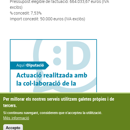
Pressupost elegible de l’actuació: 664.033,67 euros (IVA
exclòs)
% concedit: 7,53%
Import concedit: 50.000 euros (IVA exclòs)
Per millorar els nostres serveis utilitzem galetes pròpies i de
tercers.
Si continueu navegant, considerem que n'accepteu la utilització.
Més informació
Accepto