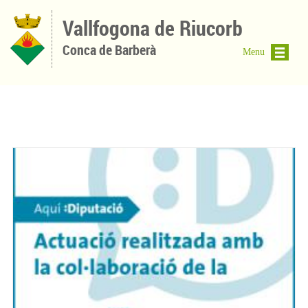
Vés al contingut
Vallfogona de Riucorb
Conca de Barberà
Menu