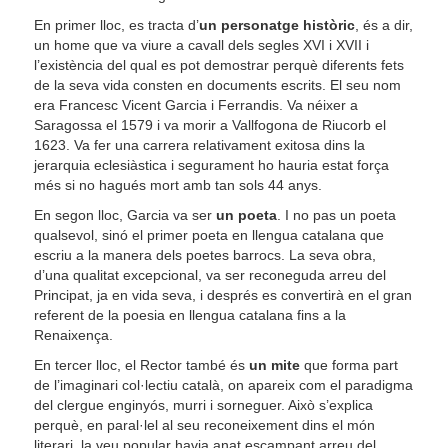
En primer lloc, es tracta d’
un personatge històric
, és a dir,
un home que va viure a cavall dels segles XVI i XVII i
l’existència del qual es pot demostrar perquè diferents fets
de la seva vida consten en documents escrits. El seu nom
era Francesc Vicent Garcia i Ferrandis. Va néixer a
Saragossa el 1579 i va morir a Vallfogona de Riucorb el
1623. Va fer una carrera relativament exitosa dins la
jerarquia eclesiàstica i segurament ho hauria estat força
més si no hagués mort amb tan sols 44 anys.
En segon lloc, Garcia va ser
un poeta
. I no pas un poeta
qualsevol, sinó el primer poeta en llengua catalana que
escriu a la manera dels poetes barrocs. La seva obra,
d’una qualitat excepcional, va ser reconeguda arreu del
Principat, ja en vida seva, i després es convertirà en el gran
referent de la poesia en llengua catalana fins a la
Renaixença.
En tercer lloc, el Rector també és
un mite
que forma part
de l’imaginari col·lectiu català, on apareix com el paradigma
del clergue enginyós, murri i sorneguer. Això s’explica
perquè, en paral·lel al seu reconeixement dins el món
literari, la veu popular havia anat escampant arreu del