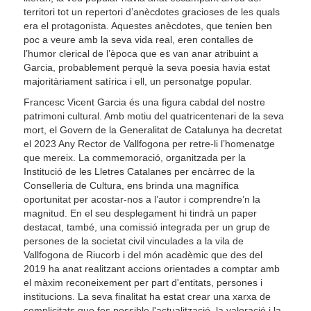
territori tot un repertori d’anècdotes gracioses de les quals
era el protagonista. Aquestes anècdotes, que tenien ben
poc a veure amb la seva vida real, eren contalles de
l’humor clerical de l’època que es van anar atribuint a
Garcia, probablement perquè la seva poesia havia estat
majoritàriament satírica i ell, un personatge popular.
Francesc Vicent Garcia és una figura cabdal del nostre
patrimoni cultural. Amb motiu del quatricentenari de la seva
mort, el Govern de la Generalitat de Catalunya ha decretat
el 2023 Any Rector de Vallfogona per retre-li l’homenatge
que mereix. La commemoració, organitzada per la
Institució de les Lletres Catalanes per encàrrec de la
Conselleria de Cultura, ens brinda una magnífica
oportunitat per acostar-nos a l’autor i comprendre’n la
magnitud. En el seu desplegament hi tindrà un paper
destacat, també, una comissió integrada per un grup de
persones de la societat civil vinculades a la vila de
Vallfogona de Riucorb i del món acadèmic que des del
2019 ha anat realitzant accions orientades a comptar amb
el màxim reconeixement per part d'entitats, persones i
institucions. La seva finalitat ha estat crear una xarxa de
complicitats que fes possible l'actualització, la valoració i la