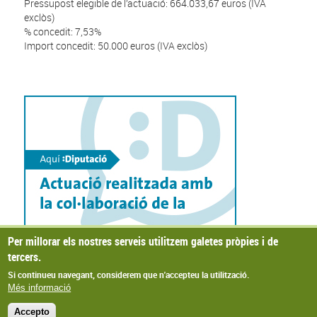
Pressupost elegible de l’actuació: 664.033,67 euros (IVA
exclòs)
% concedit: 7,53%
Import concedit: 50.000 euros (IVA exclòs)
Per millorar els nostres serveis utilitzem galetes pròpies i de
tercers.
Si continueu navegant, considerem que n'accepteu la utilització.
Més informació
Accepto