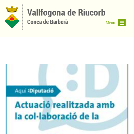
Vés al contingut
Vallfogona de Riucorb
Conca de Barberà
Menu