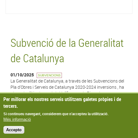
Subvenció de la Generalitat
de Catalunya
01/10/2025
SUBVENCIONS
La Generalitat de Catalunya, a través de les Subvencions del
Pla d'Obres i Serveis de Catalunya 2020-2024 inversions , ha
atorgat a l'Ajuntament de Vallfogona de Riucorb una
Per millorar els nostres serveis utilitzem galetes pròpies i de
subvenció de 96.989,57€ per a l'obra de "Xarxa d'aigua
tercers.
Balneari" de Vallfogona de Riucorb.
Si continueu navegant, considerem que n'accepteu la utilització.
Més informació
© Missatge de Copyright
Accepto