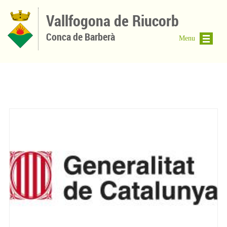
Vés al contingut
Vallfogona de Riucorb
Conca de Barberà
Menu