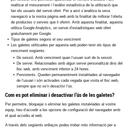
realitzar el mesurament i l’anàlisi estadística de la utilització que
fan els usuaris del servei ofert. Per a això s’analitza la seva
navegació a la nostra pàgina web amb la finalitat de millorar l’oferta
de productes o serveis que li oferim. Amb aquesta finalitat, aquesta
utilitza Google Analytics, un servei d’estadístiques web ofert
gratuïtament per Google.
Tipus de galetes segons el seu venciment
Les galetes utilitzades per aquesta web poden tenir els tipus de
venciment següents:
De sessió. Amb venciment quan l’usuari surt de la sessió.
De servei. Relacionades amb algun servei personalitzat dins del
lloc web, amb venciment inferior a 24 hores.
Persistents. Queden permanentment instal•lades al navegador
de l’usuari i són activades cada vegada que visita el lloc web,
sempre que no se’n desactivi l’ús.
Com es pot eliminar i desactivar l’ús de les galetes?
Per permetre, bloquejar o eliminar les galetes instal•lades al vostre
equip, heu d’accedir a les opcions de configuració del navegador amb
el qual accediu al web.
A través dels següents enllaços podeu trobar més informació per a