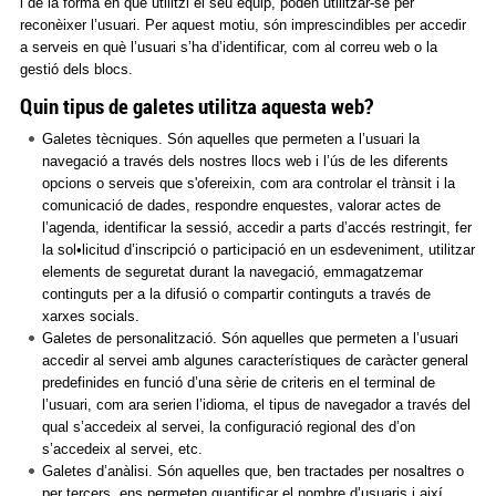
i de la forma en què utilitzi el seu equip, poden utilitzar-se per
reconèixer l’usuari. Per aquest motiu, són imprescindibles per accedir
a serveis en què l’usuari s’ha d’identificar, com al correu web o la
gestió dels blocs.
Quin tipus de galetes utilitza aquesta web?
Galetes tècniques. Són aquelles que permeten a l’usuari la
navegació a través dels nostres llocs web i l’ús de les diferents
opcions o serveis que s'ofereixin, com ara controlar el trànsit i la
comunicació de dades, respondre enquestes, valorar actes de
l’agenda, identificar la sessió, accedir a parts d’accés restringit, fer
la sol•licitud d’inscripció o participació en un esdeveniment, utilitzar
elements de seguretat durant la navegació, emmagatzemar
continguts per a la difusió o compartir continguts a través de
xarxes socials.
Galetes de personalització. Són aquelles que permeten a l’usuari
accedir al servei amb algunes característiques de caràcter general
predefinides en funció d’una sèrie de criteris en el terminal de
l’usuari, com ara serien l’idioma, el tipus de navegador a través del
qual s’accedeix al servei, la configuració regional des d’on
s’accedeix al servei, etc.
Galetes d’anàlisi. Són aquelles que, ben tractades per nosaltres o
per tercers, ens permeten quantificar el nombre d’usuaris i així