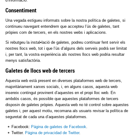
d’informació.
Consentiment
Una vegada estigueu informats sobre la nostra política de galetes, si
continueu navegant entendrem que accepteu l’ús de galetes, tant
pròpies com de tercers, en els nostres webs i aplicacions.
Si rebutgeu la instal•lació de galetes, podreu continuar fent servir els
nostres llocs web, tot i que l’ús d’alguns dels serveis podrà ser limitat
i, per tant, la vostra experiència als nostres llocs web podria resultar
menys satisfactòria.
Galetes de llocs web de tercers
Aquesta web està present en diverses plataformes web de tercers,
majoritàriament xarxes socials, i, en alguns casos, aquesta web
insereix contingut provinent d’aquestes en el propi lloc web. En
ambdós casos, és possible que aquestes plataformes de tercers
disposin de galetes pròpies. Aquesta web no té control sobre aquestes
galetes i, per aquest motiu, recomana als usuaris revisar la política de
seguretat de cada una d’aquestes plataformes.
Facebook:
Página de galetes de Facebook
.
Twitter.
Página de privacidad de Twitter
.