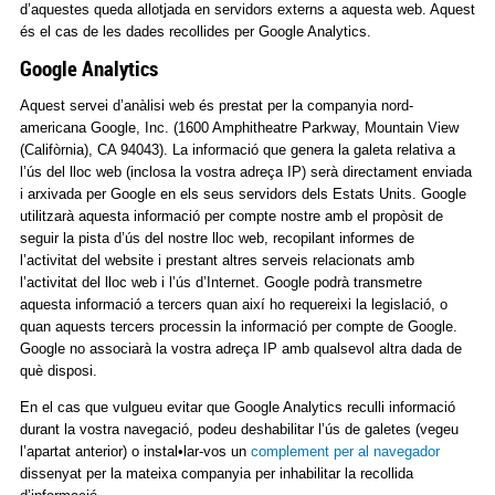
d’aquestes queda allotjada en servidors externs a aquesta web. Aquest
és el cas de les dades recollides per Google Analytics.
Google Analytics
Aquest servei d’anàlisi web és prestat per la companyia nord-
americana Google, Inc. (1600 Amphitheatre Parkway, Mountain View
(Califòrnia), CA 94043). La informació que genera la galeta relativa a
l’ús del lloc web (inclosa la vostra adreça IP) serà directament enviada
i arxivada per Google en els seus servidors dels Estats Units. Google
utilitzarà aquesta informació per compte nostre amb el propòsit de
seguir la pista d’ús del nostre lloc web, recopilant informes de
l’activitat del website i prestant altres serveis relacionats amb
l’activitat del lloc web i l’ús d’Internet. Google podrà transmetre
aquesta informació a tercers quan així ho requereixi la legislació, o
quan aquests tercers processin la informació per compte de Google.
Google no associarà la vostra adreça IP amb qualsevol altra dada de
què disposi.
En el cas que vulgueu evitar que Google Analytics reculli informació
durant la vostra navegació, podeu deshabilitar l’ús de galetes (vegeu
l’apartat anterior) o instal•lar-vos un
complement per al navegador
dissenyat per la mateixa companyia per inhabilitar la recollida